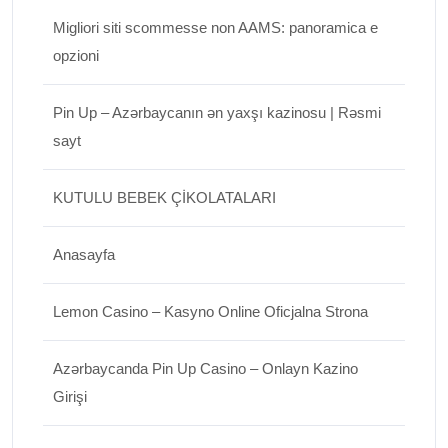
Migliori siti scommesse non AAMS: panoramica e
opzioni
Pin Up – Azərbaycanın ən yaxşı kazinosu | Rəsmi
sayt
KUTULU BEBEK ÇİKOLATALARI
Anasayfa
Lemon Casino – Kasyno Online Oficjalna Strona
Azərbaycanda Pin Up Casino – Onlayn Kazino
Girişi