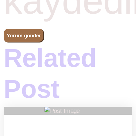
kaydedil
Related
Post