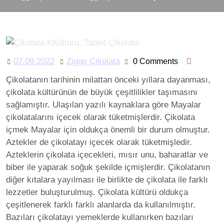
07.09.2022
Zigge Çikolata
0 Comments
Çikolatanın tarihinin milattan önceki yıllara dayanması,
çikolata kültürünün de büyük çeşitlilikler taşımasını
sağlamıştır. Ulaşılan yazılı kaynaklara göre Mayalar
çikolatalarını içecek olarak tüketmişlerdir. Çikolata
içmek Mayalar için oldukça önemli bir durum olmuştur.
Aztekler de çikolatayı içecek olarak tüketmişledir.
Azteklerin çikolata içecekleri, mısır unu, baharatlar ve
biber ile yaparak soğuk şekilde içmişlerdir. Çikolatanın
diğer kıtalara yayılması ile birlikte de çikolata ile farklı
lezzetler buluşturulmuş. Çikolata kültürü oldukça
çeşitlenerek farklı farklı alanlarda da kullanılmıştır.
Bazıları çikolatayı yemeklerde kullanırken bazıları