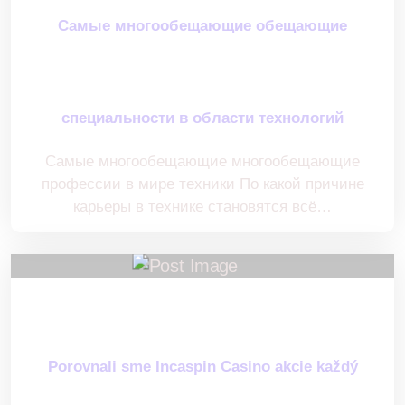
Самые многообещающие обещающие
специальности в области технологий
Самые многообещающие многообещающие
профессии в мире техники По какой причине
карьеры в технике становятся всё…
Porovnali sme Incaspin Casino akcie každý