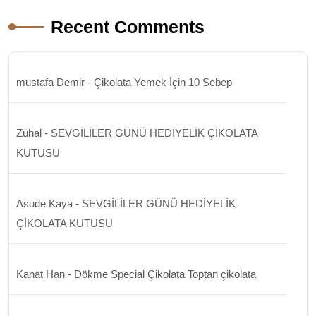
Recent Comments
mustafa Demir
-
Çikolata Yemek İçin 10 Sebep
Zühal
-
SEVGİLİLER GÜNÜ HEDİYELİK ÇİKOLATA
KUTUSU
Asude Kaya
-
SEVGİLİLER GÜNÜ HEDİYELİK
ÇİKOLATA KUTUSU
Kanat Han
-
Dökme Special Çikolata Toptan çikolata